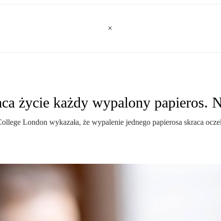
raca życie każdy wypalony papieros.
lege London wykazała, że wypalenie jednego papierosa skraca oczeki