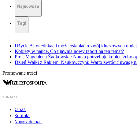
Najnowsze
Tagi
Użycie AI w edukacji może osłabiać rozwój kluczowych umieję
Kobiety w nauce. Co ujawnia nowy raport na ten temat?
Prof. Magdalena Żadkowska: Nauka potrzebuje kobiet, żeby op
Dzień Walki z Rakiem. Naukowczyni: Warto zwrócić uwagę na 
Promowane treści
KONTAKT
O nas
Kontakt
Napisz do nas