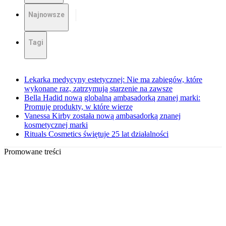
Najnowsze
Tagi
Lekarka medycyny estetycznej: Nie ma zabiegów, które
wykonane raz, zatrzymują starzenie na zawsze
Bella Hadid nową globalną ambasadorką znanej marki:
Promuję produkty, w które wierzę
Vanessa Kirby została nową ambasadorką znanej
kosmetycznej marki
Rituals Cosmetics świętuje 25 lat działalności
Promowane treści