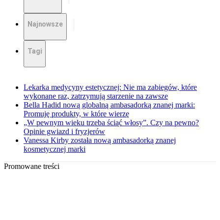
Najnowsze
Tagi
Lekarka medycyny estetycznej: Nie ma zabiegów, które
wykonane raz, zatrzymują starzenie na zawsze
Bella Hadid nową globalną ambasadorką znanej marki:
Promuję produkty, w które wierzę
„W pewnym wieku trzeba ściąć włosy”. Czy na pewno?
Opinie gwiazd i fryzjerów
Vanessa Kirby została nową ambasadorką znanej
kosmetycznej marki
Promowane treści