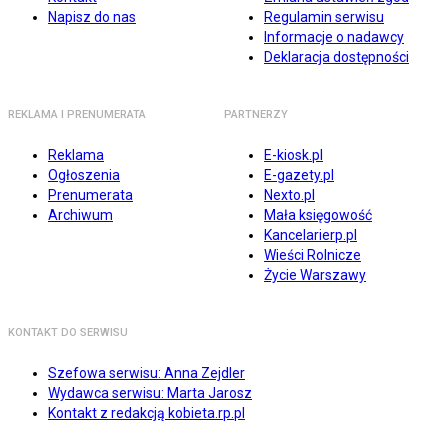
Napisz do nas
Regulamin serwisu
Informacje o nadawcy
Deklaracja dostępności
REKLAMA I PRENUMERATA
PARTNERZY
Reklama
E-kiosk.pl
Ogłoszenia
E-gazety.pl
Prenumerata
Nexto.pl
Archiwum
Mała księgowość
Kancelarierp.pl
Wieści Rolnicze
Życie Warszawy
KONTAKT DO SERWISU
Szefowa serwisu: Anna Zejdler
Wydawca serwisu: Marta Jarosz
Kontakt z redakcją kobieta.rp.pl