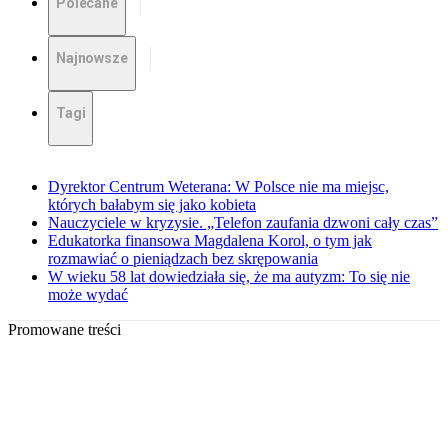
Polecane
Najnowsze
Tagi
Dyrektor Centrum Weterana: W Polsce nie ma miejsc,
których bałabym się jako kobieta
Nauczyciele w kryzysie. „Telefon zaufania dzwoni cały czas”
Edukatorka finansowa Magdalena Korol, o tym jak
rozmawiać o pieniądzach bez skrępowania
W wieku 58 lat dowiedziała się, że ma autyzm: To się nie
może wydać
Promowane treści