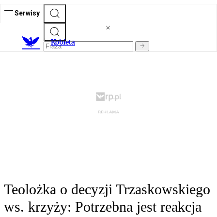
Serwisy
K
obieta
Teolożka o decyzji Trzaskowskiego
ws. krzyży: Potrzebna jest reakcja