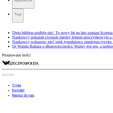
Najnowsze
Tagi
Dieta biblijna podbija sieć. To nowy hit na lato zamiast liczenia 
Naukowcy pokazali związek między tętnem spoczynkowym a 
Naukowcy wskazują: pięć jajek tygodniowo zmniejsza ryzyko
Dr Wanda Baltaza o długowieczności: Ważny jest sen, a najle
Promowane treści
KONTAKT
O nas
Kontakt
Napisz do nas