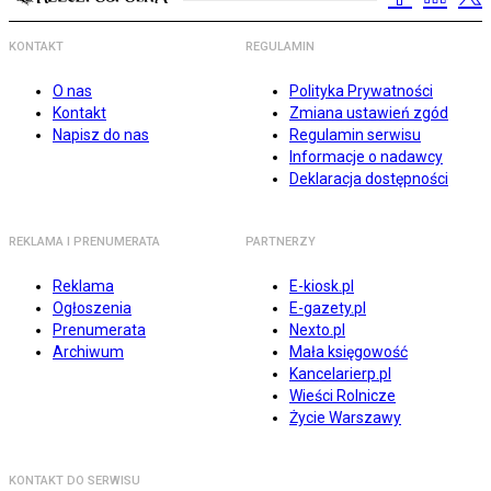
KONTAKT
REGULAMIN
O nas
Polityka Prywatności
Kontakt
Zmiana ustawień zgód
Napisz do nas
Regulamin serwisu
Informacje o nadawcy
Deklaracja dostępności
REKLAMA I PRENUMERATA
PARTNERZY
Reklama
E-kiosk.pl
Ogłoszenia
E-gazety.pl
Prenumerata
Nexto.pl
Archiwum
Mała księgowość
Kancelarierp.pl
Wieści Rolnicze
Życie Warszawy
KONTAKT DO SERWISU