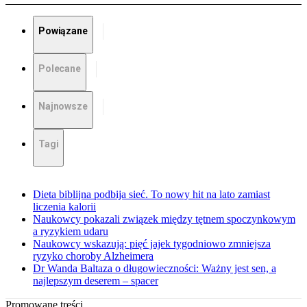
Powiązane
Polecane
Najnowsze
Tagi
Dieta biblijna podbija sieć. To nowy hit na lato zamiast
liczenia kalorii
Naukowcy pokazali związek między tętnem spoczynkowym
a ryzykiem udaru
Naukowcy wskazują: pięć jajek tygodniowo zmniejsza
ryzyko choroby Alzheimera
Dr Wanda Baltaza o długowieczności: Ważny jest sen, a
najlepszym deserem – spacer
Promowane treści