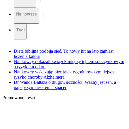
Najnowsze
Tagi
Dieta biblijna podbija sieć. To nowy hit na lato zamiast
liczenia kalorii
Naukowcy pokazali związek między tętnem spoczynkowym
a ryzykiem udaru
Naukowcy wskazują: pięć jajek tygodniowo zmniejsza
ryzyko choroby Alzheimera
Dr Wanda Baltaza o długowieczności: Ważny jest sen, a
najlepszym deserem – spacer
Promowane treści