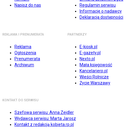
Napisz do nas
Regulamin serwisu
Informacje o nadawcy
Deklaracja dostępności
REKLAMA I PRENUMERATA
PARTNERZY
Reklama
E-kiosk.pl
Ogłoszenia
E-gazety.pl
Prenumerata
Nexto.pl
Archiwum
Mała księgowość
Kancelarierp.pl
Wieści Rolnicze
Życie Warszawy
KONTAKT DO SERWISU
Szefowa serwisu: Anna Zejdler
Wydawca serwisu: Marta Jarosz
Kontakt z redakcją kobieta.rp.pl