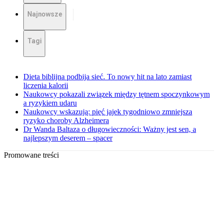
Najnowsze
Tagi
Dieta biblijna podbija sieć. To nowy hit na lato zamiast
liczenia kalorii
Naukowcy pokazali związek między tętnem spoczynkowym
a ryzykiem udaru
Naukowcy wskazują: pięć jajek tygodniowo zmniejsza
ryzyko choroby Alzheimera
Dr Wanda Baltaza o długowieczności: Ważny jest sen, a
najlepszym deserem – spacer
Promowane treści