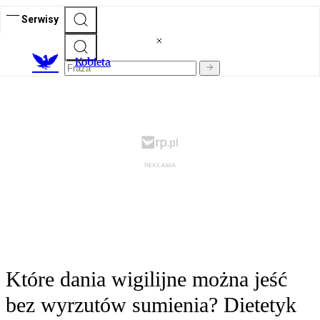
Serwisy
K
obieta
Które dania wigilijne można jeść
bez wyrzutów sumienia? Dietetyk