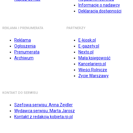
Informacje o nadawcy
Deklaracja dostępności
REKLAMA I PRENUMERATA
PARTNERZY
Reklama
E-kiosk.pl
Ogłoszenia
E-gazety.pl
Prenumerata
Nexto.pl
Archiwum
Mała księgowość
Kancelarierp.pl
Wieści Rolnicze
Życie Warszawy
KONTAKT DO SERWISU
Szefowa serwisu: Anna Zejdler
Wydawca serwisu: Marta Jarosz
Kontakt z redakcją kobieta.rp.pl