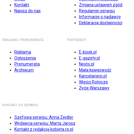
Kontakt
Zmiana ustawień zgód
Napisz do nas
Regulamin serwisu
Informacje o nadawcy
Deklaracja dostępności
REKLAMA I PRENUMERATA
PARTNERZY
Reklama
E-kiosk.pl
Ogłoszenia
E-gazety.pl
Prenumerata
Nexto.pl
Archiwum
Mała księgowość
Kancelarierp.pl
Wieści Rolnicze
Życie Warszawy
KONTAKT DO SERWISU
Szefowa serwisu: Anna Zejdler
Wydawca serwisu: Marta Jarosz
Kontakt z redakcją kobieta.rp.pl