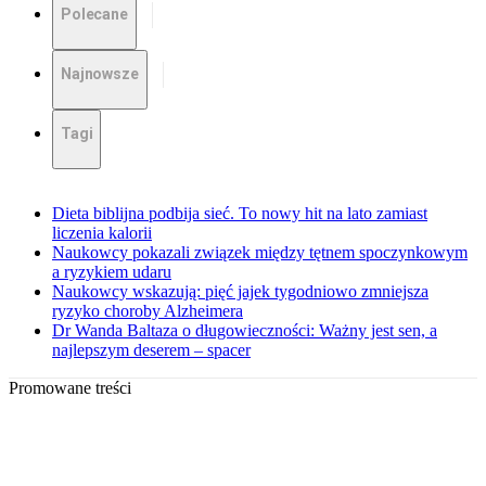
Polecane
Najnowsze
Tagi
Dieta biblijna podbija sieć. To nowy hit na lato zamiast
liczenia kalorii
Naukowcy pokazali związek między tętnem spoczynkowym
a ryzykiem udaru
Naukowcy wskazują: pięć jajek tygodniowo zmniejsza
ryzyko choroby Alzheimera
Dr Wanda Baltaza o długowieczności: Ważny jest sen, a
najlepszym deserem – spacer
Promowane treści