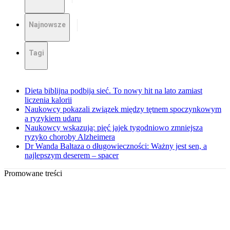
Najnowsze
Tagi
Dieta biblijna podbija sieć. To nowy hit na lato zamiast
liczenia kalorii
Naukowcy pokazali związek między tętnem spoczynkowym
a ryzykiem udaru
Naukowcy wskazują: pięć jajek tygodniowo zmniejsza
ryzyko choroby Alzheimera
Dr Wanda Baltaza o długowieczności: Ważny jest sen, a
najlepszym deserem – spacer
Promowane treści