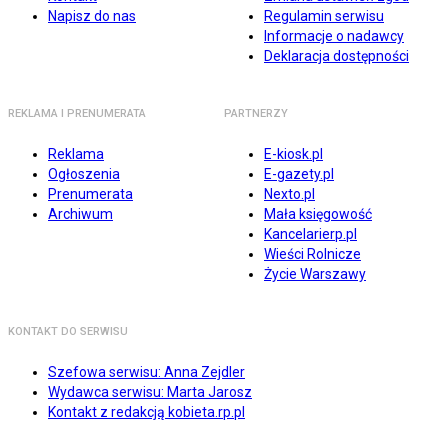
Napisz do nas
Regulamin serwisu
Informacje o nadawcy
Deklaracja dostępności
REKLAMA I PRENUMERATA
PARTNERZY
Reklama
E-kiosk.pl
Ogłoszenia
E-gazety.pl
Prenumerata
Nexto.pl
Archiwum
Mała księgowość
Kancelarierp.pl
Wieści Rolnicze
Życie Warszawy
KONTAKT DO SERWISU
Szefowa serwisu: Anna Zejdler
Wydawca serwisu: Marta Jarosz
Kontakt z redakcją kobieta.rp.pl