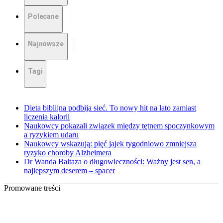
Polecane
Najnowsze
Tagi
Dieta biblijna podbija sieć. To nowy hit na lato zamiast
liczenia kalorii
Naukowcy pokazali związek między tętnem spoczynkowym
a ryzykiem udaru
Naukowcy wskazują: pięć jajek tygodniowo zmniejsza
ryzyko choroby Alzheimera
Dr Wanda Baltaza o długowieczności: Ważny jest sen, a
najlepszym deserem – spacer
Promowane treści