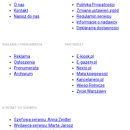
O nas
Polityka Prywatności
Kontakt
Zmiana ustawień zgód
Napisz do nas
Regulamin serwisu
Informacje o nadawcy
Deklaracja dostępności
REKLAMA I PRENUMERATA
PARTNERZY
Reklama
E-kiosk.pl
Ogłoszenia
E-gazety.pl
Prenumerata
Nexto.pl
Archiwum
Mała księgowość
Kancelarierp.pl
Wieści Rolnicze
Życie Warszawy
KONTAKT DO SERWISU
Szefowa serwisu: Anna Zejdler
Wydawca serwisu: Marta Jarosz