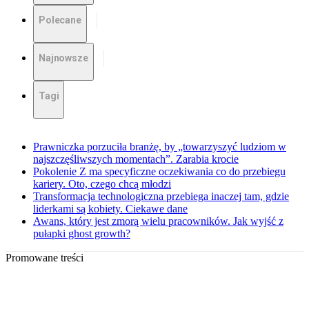
Polecane
Najnowsze
Tagi
Prawniczka porzuciła branżę, by „towarzyszyć ludziom w
najszczęśliwszych momentach”. Zarabia krocie
Pokolenie Z ma specyficzne oczekiwania co do przebiegu
kariery. Oto, czego chcą młodzi
Transformacja technologiczna przebiega inaczej tam, gdzie
liderkami są kobiety. Ciekawe dane
Awans, który jest zmorą wielu pracowników. Jak wyjść z
pułapki ghost growth?
Promowane treści