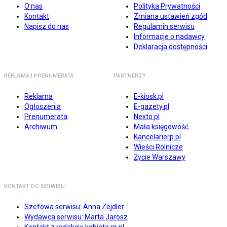
O nas
Polityka Prywatności
Kontakt
Zmiana ustawień zgód
Napisz do nas
Regulamin serwisu
Informacje o nadawcy
Deklaracja dostępności
REKLAMA I PRENUMERATA
PARTNERZY
Reklama
E-kiosk.pl
Ogłoszenia
E-gazety.pl
Prenumerata
Nexto.pl
Archiwum
Mała księgowość
Kancelarierp.pl
Wieści Rolnicze
Życie Warszawy
KONTAKT DO SERWISU
Szefowa serwisu: Anna Zejdler
Wydawca serwisu: Marta Jarosz