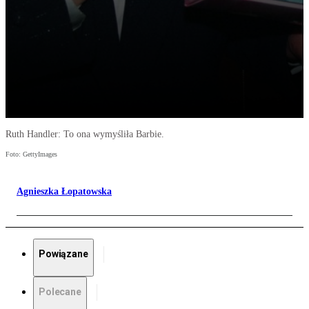
Ruth Handler: To ona wymyśliła Barbie.
Foto: GettyImages
Agnieszka Łopatowska
Powiązane
Polecane