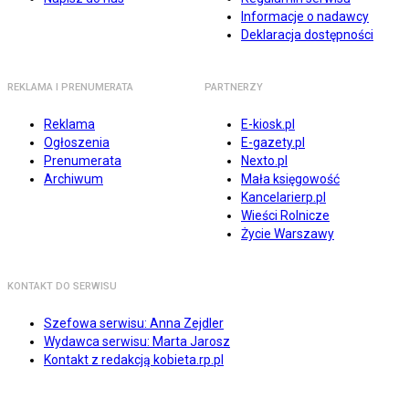
Informacje o nadawcy
Deklaracja dostępności
REKLAMA I PRENUMERATA
PARTNERZY
Reklama
E-kiosk.pl
Ogłoszenia
E-gazety.pl
Prenumerata
Nexto.pl
Archiwum
Mała księgowość
Kancelarierp.pl
Wieści Rolnicze
Życie Warszawy
KONTAKT DO SERWISU
Szefowa serwisu: Anna Zejdler
Wydawca serwisu: Marta Jarosz
Kontakt z redakcją kobieta.rp.pl