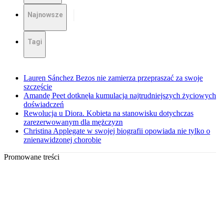
Najnowsze
Tagi
Lauren Sánchez Bezos nie zamierza przepraszać za swoje
szczęście
Amandę Peet dotknęła kumulacja najtrudniejszych życiowych
doświadczeń
Rewolucja u Diora. Kobieta na stanowisku dotychczas
zarezerwowanym dla mężczyzn
Christina Applegate w swojej biografii opowiada nie tylko o
znienawidzonej chorobie
Promowane treści