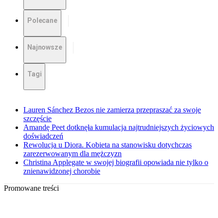
Polecane
Najnowsze
Tagi
Lauren Sánchez Bezos nie zamierza przepraszać za swoje
szczęście
Amandę Peet dotknęła kumulacja najtrudniejszych życiowych
doświadczeń
Rewolucja u Diora. Kobieta na stanowisku dotychczas
zarezerwowanym dla mężczyzn
Christina Applegate w swojej biografii opowiada nie tylko o
znienawidzonej chorobie
Promowane treści