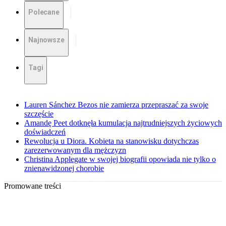
Polecane
Najnowsze
Tagi
Lauren Sánchez Bezos nie zamierza przepraszać za swoje
szczęście
Amandę Peet dotknęła kumulacja najtrudniejszych życiowych
doświadczeń
Rewolucja u Diora. Kobieta na stanowisku dotychczas
zarezerwowanym dla mężczyzn
Christina Applegate w swojej biografii opowiada nie tylko o
znienawidzonej chorobie
Promowane treści