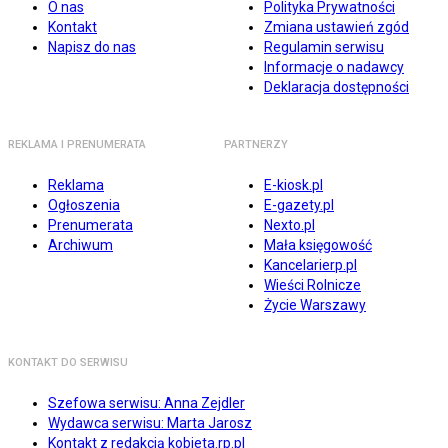
O nas
Polityka Prywatności
Kontakt
Zmiana ustawień zgód
Napisz do nas
Regulamin serwisu
Informacje o nadawcy
Deklaracja dostępności
REKLAMA I PRENUMERATA
PARTNERZY
Reklama
E-kiosk.pl
Ogłoszenia
E-gazety.pl
Prenumerata
Nexto.pl
Archiwum
Mała księgowość
Kancelarierp.pl
Wieści Rolnicze
Życie Warszawy
KONTAKT DO SERWISU
Szefowa serwisu: Anna Zejdler
Wydawca serwisu: Marta Jarosz
Kontakt z redakcją kobieta.rp.pl