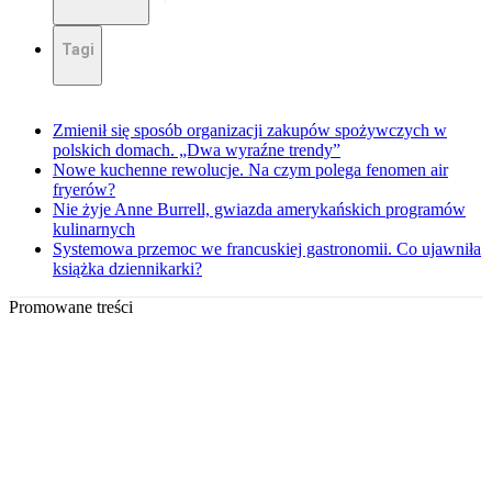
Tagi
Zmienił się sposób organizacji zakupów spożywczych w
polskich domach. „Dwa wyraźne trendy”
Nowe kuchenne rewolucje. Na czym polega fenomen air
fryerów?
Nie żyje Anne Burrell, gwiazda amerykańskich programów
kulinarnych
Systemowa przemoc we francuskiej gastronomii. Co ujawniła
książka dziennikarki?
Promowane treści