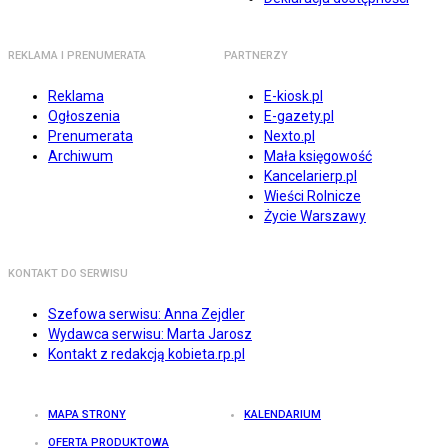
REKLAMA I PRENUMERATA
PARTNERZY
Reklama
E-kiosk.pl
Ogłoszenia
E-gazety.pl
Prenumerata
Nexto.pl
Archiwum
Mała księgowość
Kancelarierp.pl
Wieści Rolnicze
Życie Warszawy
KONTAKT DO SERWISU
Szefowa serwisu: Anna Zejdler
Wydawca serwisu: Marta Jarosz
Kontakt z redakcją kobieta.rp.pl
MAPA STRONY
KALENDARIUM
OFERTA PRODUKTOWA