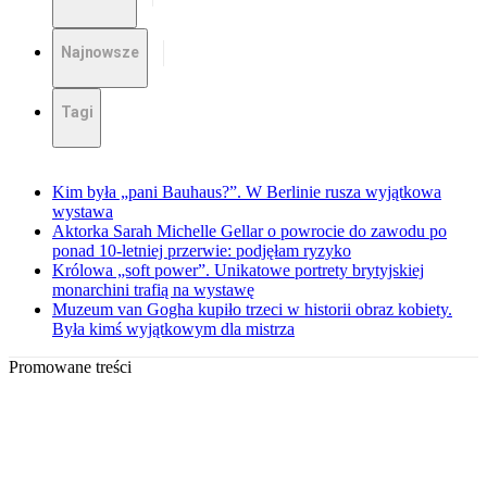
Najnowsze
Tagi
Kim była „pani Bauhaus?”. W Berlinie rusza wyjątkowa
wystawa
Aktorka Sarah Michelle Gellar o powrocie do zawodu po
ponad 10-letniej przerwie: podjęłam ryzyko
Królowa „soft power”. Unikatowe portrety brytyjskiej
monarchini trafią na wystawę
Muzeum van Gogha kupiło trzeci w historii obraz kobiety.
Była kimś wyjątkowym dla mistrza
Promowane treści