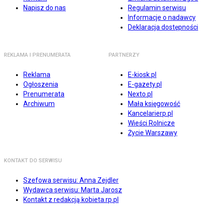
Napisz do nas
Regulamin serwisu
Informacje o nadawcy
Deklaracja dostępności
REKLAMA I PRENUMERATA
PARTNERZY
Reklama
E-kiosk.pl
Ogłoszenia
E-gazety.pl
Prenumerata
Nexto.pl
Archiwum
Mała księgowość
Kancelarierp.pl
Wieści Rolnicze
Życie Warszawy
KONTAKT DO SERWISU
Szefowa serwisu: Anna Zejdler
Wydawca serwisu: Marta Jarosz
Kontakt z redakcją kobieta.rp.pl