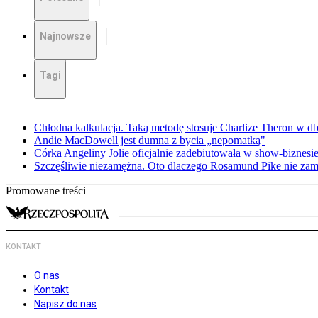
Najnowsze
Tagi
Chłodna kalkulacja. Taką metodę stosuje Charlize Theron w db
Andie MacDowell jest dumna z bycia „nepomatką"
Córka Angeliny Jolie oficjalnie zadebiutowała w show-biznes
Szczęśliwie niezamężna. Oto dlaczego Rosamund Pike nie zam
Promowane treści
KONTAKT
O nas
Kontakt
Napisz do nas