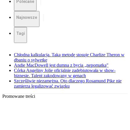
Polecane
Najnowsze
Tagi
Chłodna kalkulacja. Taką metodę stosuje Charlize Theron w
dbaniu o sylwetkę
Andie MacDowell jest dumna z bycia „nepomatką"
Córka Angeliny Jolie oficjalnie zadebiutowała w show-
biznesie. Talent zakodowany w genach
Szczęśliwie niezamężna. Oto dlaczego Rosamund Pike nie
zamierza legalizować związku
Promowane treści