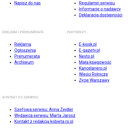
Napisz do nas
Regulamin serwisu
Informacje o nadawcy
Deklaracja dostępności
REKLAMA I PRENUMERATA
PARTNERZY
Reklama
E-kiosk.pl
Ogłoszenia
E-gazety.pl
Prenumerata
Nexto.pl
Archiwum
Mała księgowość
Kancelarierp.pl
Wieści Rolnicze
Życie Warszawy
KONTAKT DO SERWISU
Szefowa serwisu: Anna Zejdler
Wydawca serwisu: Marta Jarosz
Kontakt z redakcją kobieta.rp.pl