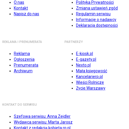
O nas
Polityka Prywatności
Kontakt
Zmiana ustawień zgód
Napisz do nas
Regulamin serwisu
Informacje o nadawcy
Deklaracja dostępności
REKLAMA I PRENUMERATA
PARTNERZY
Reklama
E-kiosk.pl
Ogłoszenia
E-gazety.pl
Prenumerata
Nexto.pl
Archiwum
Mała księgowość
Kancelarierp.pl
Wieści Rolnicze
Życie Warszawy
KONTAKT DO SERWISU
Szefowa serwisu: Anna Zejdler
Wydawca serwisu: Marta Jarosz
Kontakt z redakcją kobieta.rp.pl