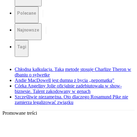
Polecane
Najnowsze
Tagi
Chłodna kalkulacja. Taką metodę stosuje Charlize Theron w
dbaniu o sylwetkę
Andie MacDowell jest dumna z bycia „nepomatką"
Córka Angeliny Jolie oficjalnie zadebiutowała w show-
biznesie. Talent zakodowany w genach
Szczęśliwie niezamężna. Oto dlaczego Rosamund Pike nie
zamierza legalizować związku
Promowane treści