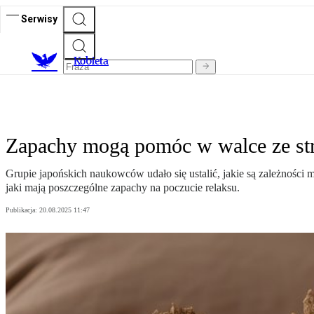
Serwisy
K
obieta
Zapachy mogą pomóc w walce ze str
Grupie japońskich naukowców udało się ustalić, jakie są zależnośc
jaki mają poszczególne zapachy na poczucie relaksu.
Publikacja:
20.08.2025 11:47