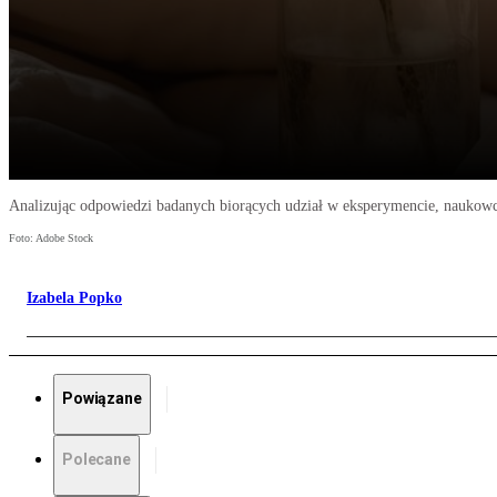
Analizując odpowiedzi badanych biorących udział w eksperymencie, naukowc
Foto: Adobe Stock
Izabela Popko
Powiązane
Polecane