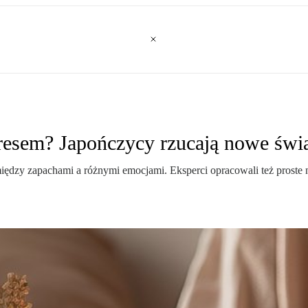
esem? Japończycy rzucają nowe świat
i między zapachami a różnymi emocjami. Eksperci opracowali też pros