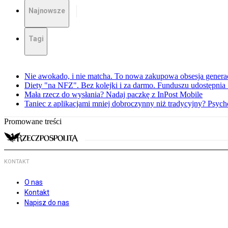
Najnowsze
Tagi
Nie awokado, i nie matcha. To nowa zakupowa obsesja generac
Diety "na NFZ". Bez kolejki i za darmo. Funduszu udostępni
Mała rzecz do wysłania? Nadaj paczkę z InPost Mobile
Taniec z aplikacjami mniej dobroczynny niż tradycyjny? Psyc
Promowane treści
KONTAKT
O nas
Kontakt
Napisz do nas