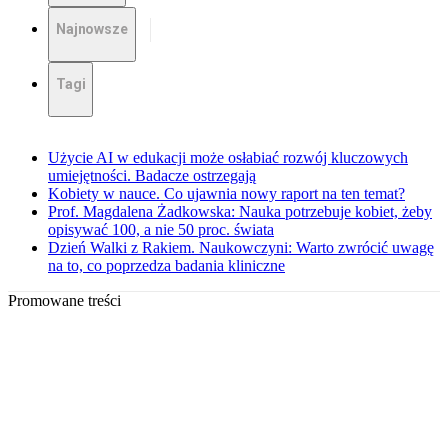
Najnowsze
Tagi
Użycie AI w edukacji może osłabiać rozwój kluczowych
umiejętności. Badacze ostrzegają
Kobiety w nauce. Co ujawnia nowy raport na ten temat?
Prof. Magdalena Żadkowska: Nauka potrzebuje kobiet, żeby
opisywać 100, a nie 50 proc. świata
Dzień Walki z Rakiem. Naukowczyni: Warto zwrócić uwagę
na to, co poprzedza badania kliniczne
Promowane treści