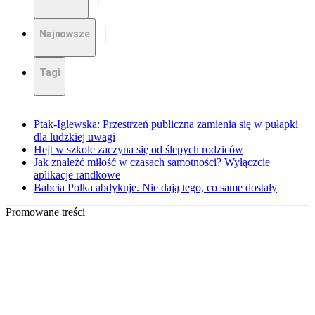
Najnowsze
Tagi
Ptak-Iglewska: Przestrzeń publiczna zamienia się w pułapki
dla ludzkiej uwagi
Hejt w szkole zaczyna się od ślepych rodziców
Jak znaleźć miłość w czasach samotności? Wyłączcie
aplikacje randkowe
Babcia Polka abdykuje. Nie dają tego, co same dostały
Promowane treści