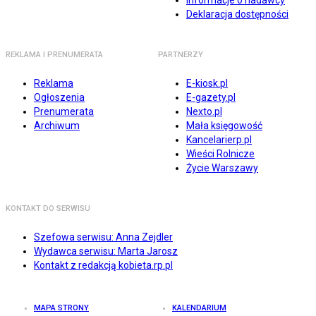
Informacje o nadawcy
Deklaracja dostępności
REKLAMA I PRENUMERATA
PARTNERZY
Reklama
E-kiosk.pl
Ogłoszenia
E-gazety.pl
Prenumerata
Nexto.pl
Archiwum
Mała księgowość
Kancelarierp.pl
Wieści Rolnicze
Życie Warszawy
KONTAKT DO SERWISU
Szefowa serwisu: Anna Zejdler
Wydawca serwisu: Marta Jarosz
Kontakt z redakcją kobieta.rp.pl
MAPA STRONY
KALENDARIUM