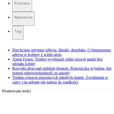
Polecane
Najnowsze
Tagi
Niechciane intymne zdjęcia, filmiki, deepfake. Cyberprzemoc
uderza w kobiety z wielu stron
Aneta Fraser: Trudno wyobrazić sobie rozwój nauki bez
udziału kobiet
Rosyjski dron nad polskim domem. Prawniczka wyjaśnia, kto
ponosi odpowiedzialność za szkody
Trudna sytuacja pracujących młodych matek. Zwolnienia w
ciąży i na urlopie nie należą do rzadkości
Promowane treści