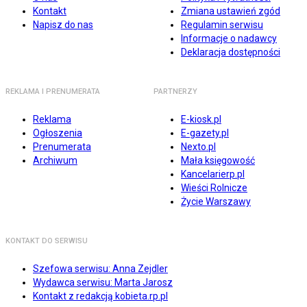
Kontakt
Zmiana ustawień zgód
Napisz do nas
Regulamin serwisu
Informacje o nadawcy
Deklaracja dostępności
REKLAMA I PRENUMERATA
PARTNERZY
Reklama
E-kiosk.pl
Ogłoszenia
E-gazety.pl
Prenumerata
Nexto.pl
Archiwum
Mała księgowość
Kancelarierp.pl
Wieści Rolnicze
Życie Warszawy
KONTAKT DO SERWISU
Szefowa serwisu: Anna Zejdler
Wydawca serwisu: Marta Jarosz
Kontakt z redakcją kobieta.rp.pl