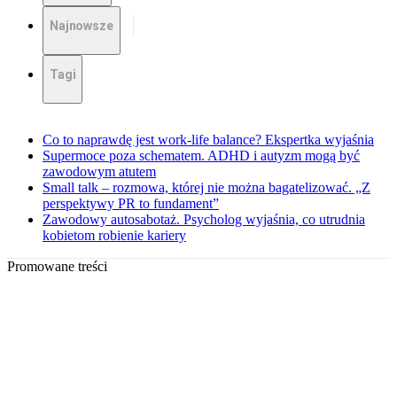
Najnowsze
Tagi
Co to naprawdę jest work-life balance? Ekspertka wyjaśnia
Supermoce poza schematem. ADHD i autyzm mogą być
zawodowym atutem
Small talk – rozmowa, której nie można bagatelizować. „Z
perspektywy PR to fundament”
Zawodowy autosabotaż. Psycholog wyjaśnia, co utrudnia
kobietom robienie kariery
Promowane treści