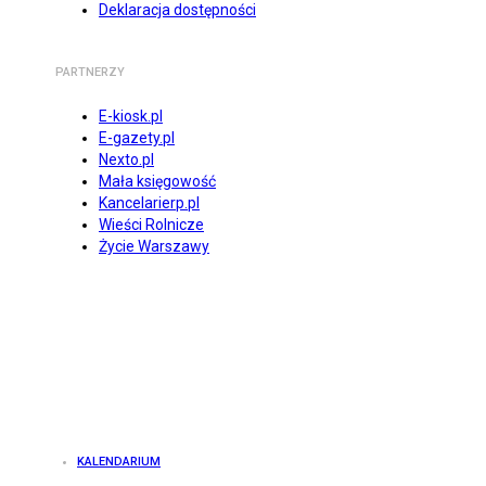
Deklaracja dostępności
PARTNERZY
E-kiosk.pl
E-gazety.pl
Nexto.pl
Mała księgowość
Kancelarierp.pl
Wieści Rolnicze
Życie Warszawy
KALENDARIUM