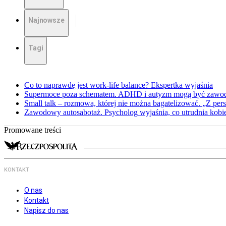
Najnowsze
Tagi
Co to naprawdę jest work-life balance? Ekspertka wyjaśnia
Supermoce poza schematem. ADHD i autyzm mogą być zawo
Small talk – rozmowa, której nie można bagatelizować. „Z pe
Zawodowy autosabotaż. Psycholog wyjaśnia, co utrudnia kobie
Promowane treści
KONTAKT
O nas
Kontakt
Napisz do nas