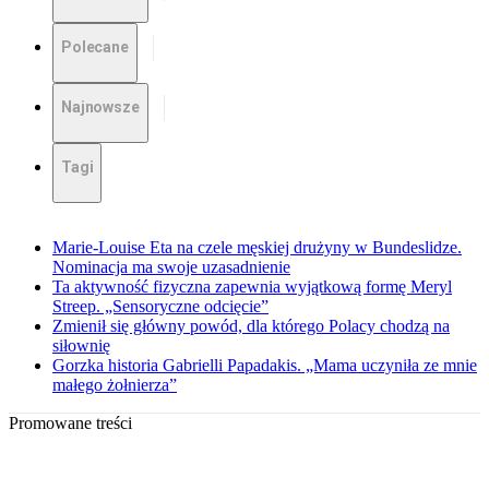
Polecane
Najnowsze
Tagi
Marie-Louise Eta na czele męskiej drużyny w Bundeslidze.
Nominacja ma swoje uzasadnienie
Ta aktywność fizyczna zapewnia wyjątkową formę Meryl
Streep. „Sensoryczne odcięcie”
Zmienił się główny powód, dla którego Polacy chodzą na
siłownię
Gorzka historia Gabrielli Papadakis. „Mama uczyniła ze mnie
małego żołnierza”
Promowane treści