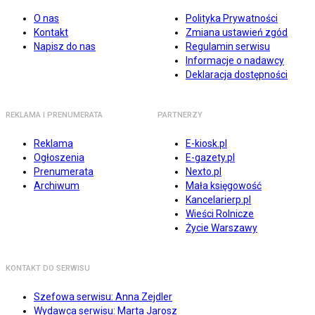
O nas
Polityka Prywatności
Kontakt
Zmiana ustawień zgód
Napisz do nas
Regulamin serwisu
Informacje o nadawcy
Deklaracja dostępności
REKLAMA I PRENUMERATA
PARTNERZY
Reklama
E-kiosk.pl
Ogłoszenia
E-gazety.pl
Prenumerata
Nexto.pl
Archiwum
Mała księgowość
Kancelarierp.pl
Wieści Rolnicze
Życie Warszawy
KONTAKT DO SERWISU
Szefowa serwisu: Anna Zejdler
Wydawca serwisu: Marta Jarosz