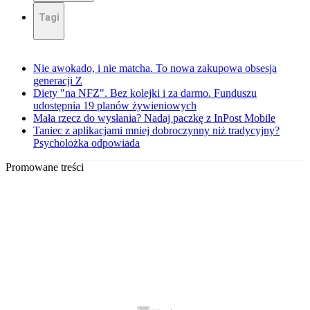
Tagi
Nie awokado, i nie matcha. To nowa zakupowa obsesja
generacji Z
Diety "na NFZ". Bez kolejki i za darmo. Funduszu
udostępnia 19 planów żywieniowych
Mała rzecz do wysłania? Nadaj paczkę z InPost Mobile
Taniec z aplikacjami mniej dobroczynny niż tradycyjny?
Psycholożka odpowiada
Promowane treści