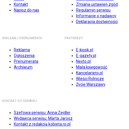
Kontakt
Zmiana ustawień zgód
Napisz do nas
Regulamin serwisu
Informacje o nadawcy
Deklaracja dostępności
REKLAMA I PRENUMERATA
PARTNERZY
Reklama
E-kiosk.pl
Ogłoszenia
E-gazety.pl
Prenumerata
Nexto.pl
Archiwum
Mała księgowość
Kancelarierp.pl
Wieści Rolnicze
Życie Warszawy
KONTAKT DO SERWISU
Szefowa serwisu: Anna Zejdler
Wydawca serwisu: Marta Jarosz
Kontakt z redakcją kobieta.rp.pl