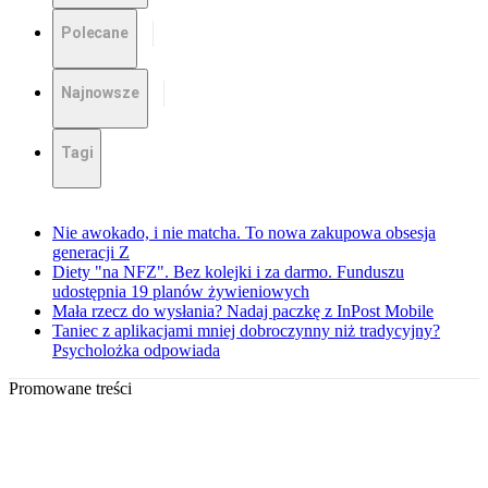
Polecane
Najnowsze
Tagi
Nie awokado, i nie matcha. To nowa zakupowa obsesja
generacji Z
Diety "na NFZ". Bez kolejki i za darmo. Funduszu
udostępnia 19 planów żywieniowych
Mała rzecz do wysłania? Nadaj paczkę z InPost Mobile
Taniec z aplikacjami mniej dobroczynny niż tradycyjny?
Psycholożka odpowiada
Promowane treści