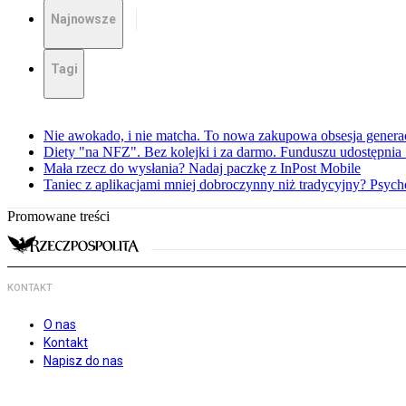
Najnowsze
Tagi
Nie awokado, i nie matcha. To nowa zakupowa obsesja generac
Diety "na NFZ". Bez kolejki i za darmo. Funduszu udostępni
Mała rzecz do wysłania? Nadaj paczkę z InPost Mobile
Taniec z aplikacjami mniej dobroczynny niż tradycyjny? Psyc
Promowane treści
KONTAKT
O nas
Kontakt
Napisz do nas