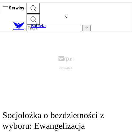
Serwisy
K
obieta
Socjolożka o bezdzietności z
wyboru: Ewangelizacja