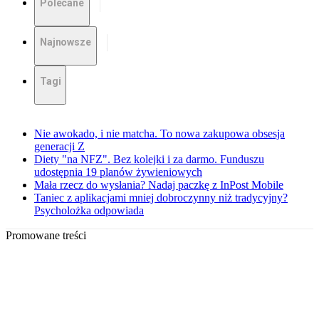
Polecane
Najnowsze
Tagi
Nie awokado, i nie matcha. To nowa zakupowa obsesja
generacji Z
Diety "na NFZ". Bez kolejki i za darmo. Funduszu
udostępnia 19 planów żywieniowych
Mała rzecz do wysłania? Nadaj paczkę z InPost Mobile
Taniec z aplikacjami mniej dobroczynny niż tradycyjny?
Psycholożka odpowiada
Promowane treści