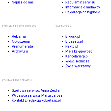
Napisz do nas
Regulamin serwisu
Informacje o nadawcy
Deklaracja dostępności
REKLAMA I PRENUMERATA
PARTNERZY
Reklama
E-kiosk.pl
Ogłoszenia
E-gazety.pl
Prenumerata
Nexto.pl
Archiwum
Mała księgowość
Kancelarierp.pl
Wieści Rolnicze
Życie Warszawy
KONTAKT DO SERWISU
Szefowa serwisu: Anna Zejdler
Wydawca serwisu: Marta Jarosz
Kontakt z redakcją kobieta.rp.pl