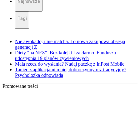
Najnowsze
Tagi
Nie awokado, i nie matcha. To nowa zakupowa obsesja
generacji Z
Diety "na NFZ". Bez kolejki i za darmo. Funduszu
udostępnia 19 planów żywieniowych
Mała rzecz do wysłania? Nadaj paczkę z InPost Mobile
Taniec z aplikacjami mniej dobroczynny niż tradycyjny?
Psycholożka odpowiada
Promowane treści