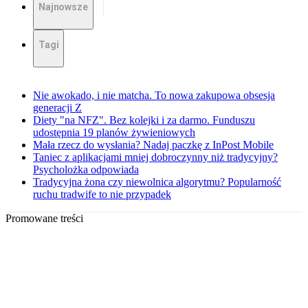
Najnowsze
Tagi
Nie awokado, i nie matcha. To nowa zakupowa obsesja
generacji Z
Diety "na NFZ". Bez kolejki i za darmo. Funduszu
udostępnia 19 planów żywieniowych
Mała rzecz do wysłania? Nadaj paczkę z InPost Mobile
Taniec z aplikacjami mniej dobroczynny niż tradycyjny?
Psycholożka odpowiada
Tradycyjna żona czy niewolnica algorytmu? Popularność
ruchu tradwife to nie przypadek
Promowane treści