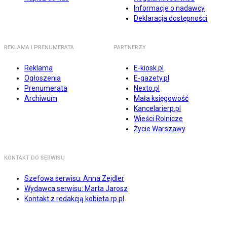
Informacje o nadawcy
Deklaracja dostępności
REKLAMA I PRENUMERATA
PARTNERZY
Reklama
E-kiosk.pl
Ogłoszenia
E-gazety.pl
Prenumerata
Nexto.pl
Archiwum
Mała księgowość
Kancelarierp.pl
Wieści Rolnicze
Życie Warszawy
KONTAKT DO SERWISU
Szefowa serwisu: Anna Zejdler
Wydawca serwisu: Marta Jarosz
Kontakt z redakcją kobieta.rp.pl