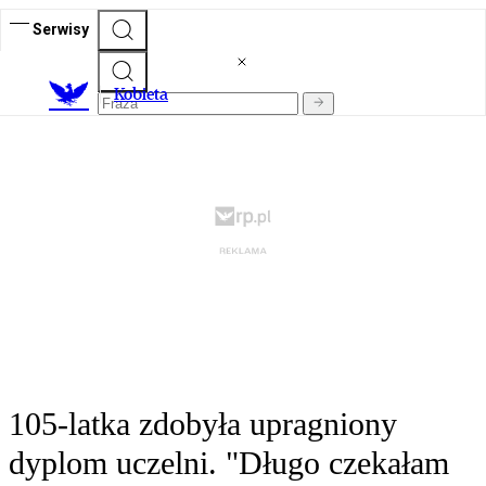
Serwisy
K
obieta
105-latka zdobyła upragniony
dyplom uczelni. "Długo czekałam