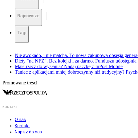
Najnowsze
Tagi
Nie awokado, i nie matcha. To nowa zakupowa obsesja generac
Diety "na NFZ". Bez kolejki i za darmo. Funduszu udostępni
Mała rzecz do wysłania? Nadaj paczkę z InPost Mobile
Taniec z aplikacjami mniej dobroczynny niż tradycyjny? Psyc
Promowane treści
KONTAKT
O nas
Kontakt
Napisz do nas