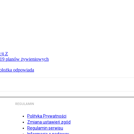
ji Z
a 19 planów żywieniowych
holożka odpowiada
REGULAMIN
Polityka Prywatności
Zmiana ustawień zgód
Regulamin serwisu