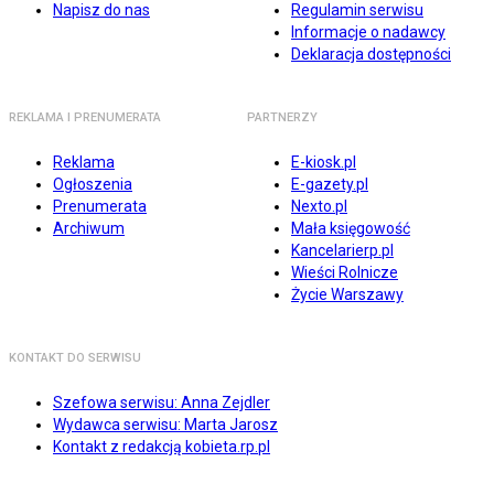
Napisz do nas
Regulamin serwisu
Informacje o nadawcy
Deklaracja dostępności
REKLAMA I PRENUMERATA
PARTNERZY
Reklama
E-kiosk.pl
Ogłoszenia
E-gazety.pl
Prenumerata
Nexto.pl
Archiwum
Mała księgowość
Kancelarierp.pl
Wieści Rolnicze
Życie Warszawy
KONTAKT DO SERWISU
Szefowa serwisu: Anna Zejdler
Wydawca serwisu: Marta Jarosz
Kontakt z redakcją kobieta.rp.pl