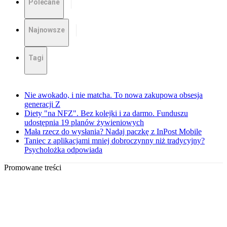
Polecane
Najnowsze
Tagi
Nie awokado, i nie matcha. To nowa zakupowa obsesja
generacji Z
Diety "na NFZ". Bez kolejki i za darmo. Funduszu
udostępnia 19 planów żywieniowych
Mała rzecz do wysłania? Nadaj paczkę z InPost Mobile
Taniec z aplikacjami mniej dobroczynny niż tradycyjny?
Psycholożka odpowiada
Promowane treści