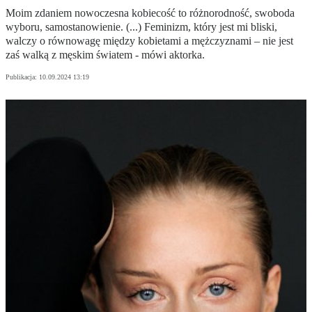
Moim zdaniem nowoczesna kobiecość to różnorodność, swoboda
wyboru, samostanowienie. (...) Feminizm, który jest mi bliski,
walczy o równowagę między kobietami a mężczyznami – nie jest
zaś walką z męskim światem - mówi aktorka.
Publikacja:
10.09.2024 13:19