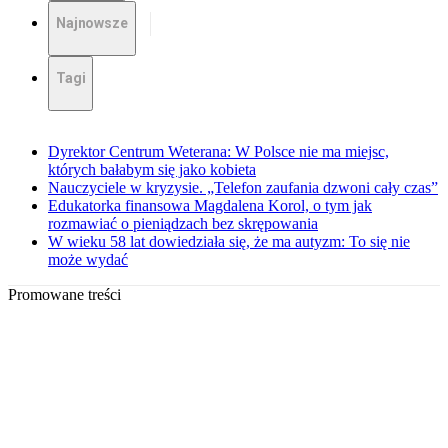
Najnowsze
Tagi
Dyrektor Centrum Weterana: W Polsce nie ma miejsc,
których bałabym się jako kobieta
Nauczyciele w kryzysie. „Telefon zaufania dzwoni cały czas”
Edukatorka finansowa Magdalena Korol, o tym jak
rozmawiać o pieniądzach bez skrępowania
W wieku 58 lat dowiedziała się, że ma autyzm: To się nie
może wydać
Promowane treści