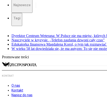
Najnowsze
Tagi
Dyrektor Centrum Weterana: W Polsce nie ma miejsc, których b
Nauczyciele w kryzysie. „Telefon zaufania dzwoni cały czas”
Edukatorka finansowa Magdalena Korol, o tym jak rozmawiać 
W wieku 58 lat dowiedziała się, że ma autyzm: To się nie moż
Promowane treści
KONTAKT
O nas
Kontakt
Napisz do nas