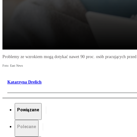
Problemy ze wzrokiem mogą dotykać nawet 90 proc. osób pracujących prze
Foto: East News
Katarzyna Drelich
Powiązane
Polecane