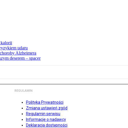
kalorii
ryzykiem udaru
 choroby Alzheimera
pszym deserem – spacer
REGULAMIN
Polityka Prywatności
Zmiana ustawień zgód
Regulamin serwisu
Informacje o nadawcy
Deklaracja dostępności