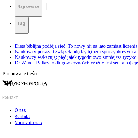
Najnowsze
Tagi
Dieta biblijna podbija sieć. To nowy hit na lato zamiast liczenia 
Naukowcy pokazali związek między tętnem spoczynkowym a 
Naukowcy wskazują: pięć jajek tygodniowo zmniejsza ryzyko
Dr Wanda Baltaza o długowieczności: Ważny jest sen, a najle
Promowane treści
KONTAKT
O nas
Kontakt
Napisz do nas