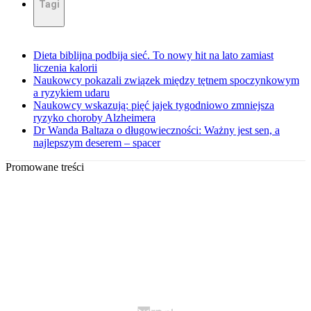
Tagi
Dieta biblijna podbija sieć. To nowy hit na lato zamiast
liczenia kalorii
Naukowcy pokazali związek między tętnem spoczynkowym
a ryzykiem udaru
Naukowcy wskazują: pięć jajek tygodniowo zmniejsza
ryzyko choroby Alzheimera
Dr Wanda Baltaza o długowieczności: Ważny jest sen, a
najlepszym deserem – spacer
Promowane treści