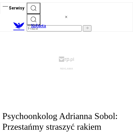
Serwisy
K
obieta
Psychoonkolog Adrianna Sobol:
Przestańmy straszyć rakiem