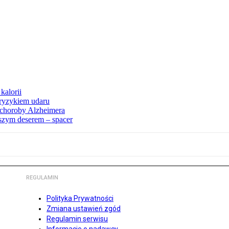
kalorii
ryzykiem udaru
 choroby Alzheimera
pszym deserem – spacer
REGULAMIN
Polityka Prywatności
Zmiana ustawień zgód
Regulamin serwisu