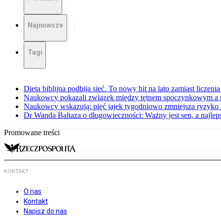
Najnowsze
Tagi
Dieta biblijna podbija sieć. To nowy hit na lato zamiast liczenia 
Naukowcy pokazali związek między tętnem spoczynkowym a 
Naukowcy wskazują: pięć jajek tygodniowo zmniejsza ryzyko
Dr Wanda Baltaza o długowieczności: Ważny jest sen, a najle
Promowane treści
KONTAKT
O nas
Kontakt
Napisz do nas