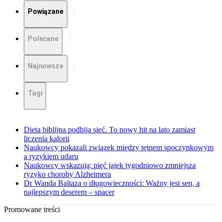
Powiązane
Polecane
Najnowsze
Tagi
Dieta biblijna podbija sieć. To nowy hit na lato zamiast
liczenia kalorii
Naukowcy pokazali związek między tętnem spoczynkowym
a ryzykiem udaru
Naukowcy wskazują: pięć jajek tygodniowo zmniejsza
ryzyko choroby Alzheimera
Dr Wanda Baltaza o długowieczności: Ważny jest sen, a
najlepszym deserem – spacer
Promowane treści