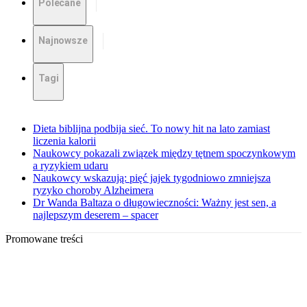
Polecane
Najnowsze
Tagi
Dieta biblijna podbija sieć. To nowy hit na lato zamiast
liczenia kalorii
Naukowcy pokazali związek między tętnem spoczynkowym
a ryzykiem udaru
Naukowcy wskazują: pięć jajek tygodniowo zmniejsza
ryzyko choroby Alzheimera
Dr Wanda Baltaza o długowieczności: Ważny jest sen, a
najlepszym deserem – spacer
Promowane treści