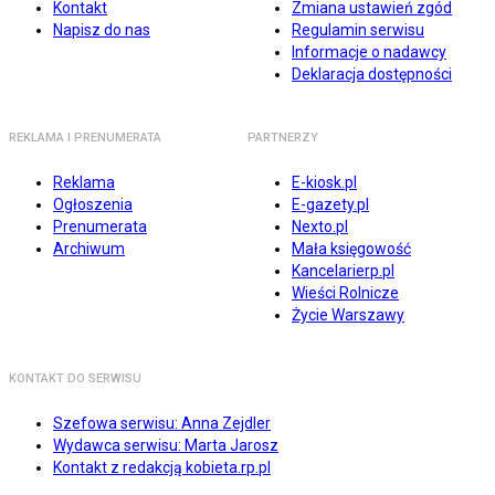
Kontakt
Zmiana ustawień zgód
Napisz do nas
Regulamin serwisu
Informacje o nadawcy
Deklaracja dostępności
REKLAMA I PRENUMERATA
PARTNERZY
Reklama
E-kiosk.pl
Ogłoszenia
E-gazety.pl
Prenumerata
Nexto.pl
Archiwum
Mała księgowość
Kancelarierp.pl
Wieści Rolnicze
Życie Warszawy
KONTAKT DO SERWISU
Szefowa serwisu: Anna Zejdler
Wydawca serwisu: Marta Jarosz
Kontakt z redakcją kobieta.rp.pl