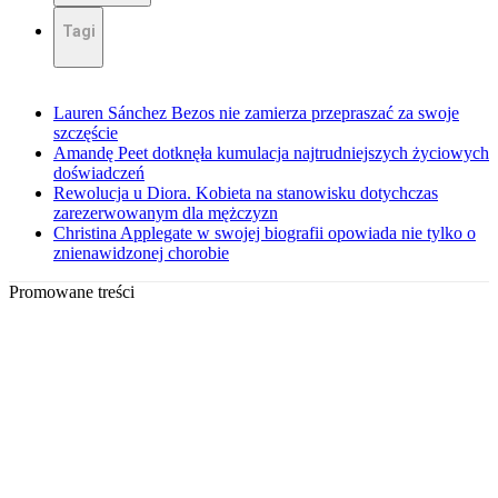
Tagi
Lauren Sánchez Bezos nie zamierza przepraszać za swoje
szczęście
Amandę Peet dotknęła kumulacja najtrudniejszych życiowych
doświadczeń
Rewolucja u Diora. Kobieta na stanowisku dotychczas
zarezerwowanym dla mężczyzn
Christina Applegate w swojej biografii opowiada nie tylko o
znienawidzonej chorobie
Promowane treści