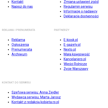
Kontakt
Zmiana ustawień zgód
Napisz do nas
Regulamin serwisu
Informacje o nadawcy
Deklaracja dostępności
REKLAMA I PRENUMERATA
PARTNERZY
Reklama
E-kiosk.pl
Ogłoszenia
E-gazety.pl
Prenumerata
Nexto.pl
Archiwum
Mała księgowość
Kancelarierp.pl
Wieści Rolnicze
Życie Warszawy
KONTAKT DO SERWISU
Szefowa serwisu: Anna Zejdler
Wydawca serwisu: Marta Jarosz
Kontakt z redakcją kobieta.rp.pl