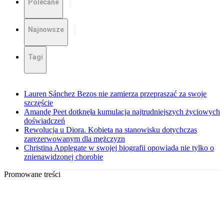
Polecane
Najnowsze
Tagi
Lauren Sánchez Bezos nie zamierza przepraszać za swoje
szczęście
Amandę Peet dotknęła kumulacja najtrudniejszych życiowych
doświadczeń
Rewolucja u Diora. Kobieta na stanowisku dotychczas
zarezerwowanym dla mężczyzn
Christina Applegate w swojej biografii opowiada nie tylko o
znienawidzonej chorobie
Promowane treści