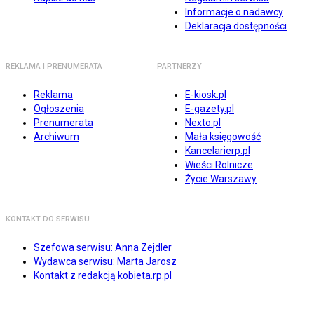
Informacje o nadawcy
Deklaracja dostępności
REKLAMA I PRENUMERATA
PARTNERZY
Reklama
E-kiosk.pl
Ogłoszenia
E-gazety.pl
Prenumerata
Nexto.pl
Archiwum
Mała księgowość
Kancelarierp.pl
Wieści Rolnicze
Życie Warszawy
KONTAKT DO SERWISU
Szefowa serwisu: Anna Zejdler
Wydawca serwisu: Marta Jarosz
Kontakt z redakcją kobieta.rp.pl