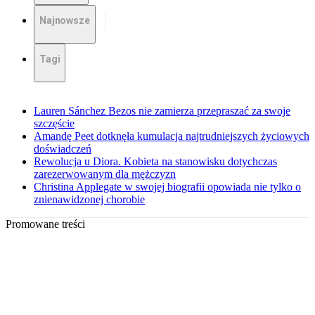
Najnowsze
Tagi
Lauren Sánchez Bezos nie zamierza przepraszać za swoje
szczęście
Amandę Peet dotknęła kumulacja najtrudniejszych życiowych
doświadczeń
Rewolucja u Diora. Kobieta na stanowisku dotychczas
zarezerwowanym dla mężczyzn
Christina Applegate w swojej biografii opowiada nie tylko o
znienawidzonej chorobie
Promowane treści