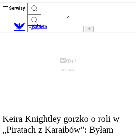
Serwisy
K
obieta
Keira Knightley gorzko o roli w
„Piratach z Karaibów”: Byłam