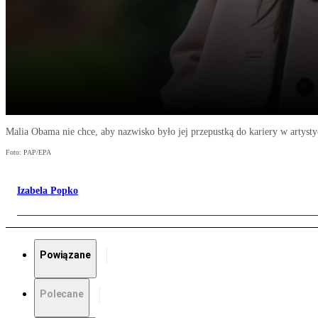
Malia Obama nie chce, aby nazwisko było jej przepustką do kariery w artyst
Foto: PAP/EPA
Izabela Popko
Powiązane
Polecane