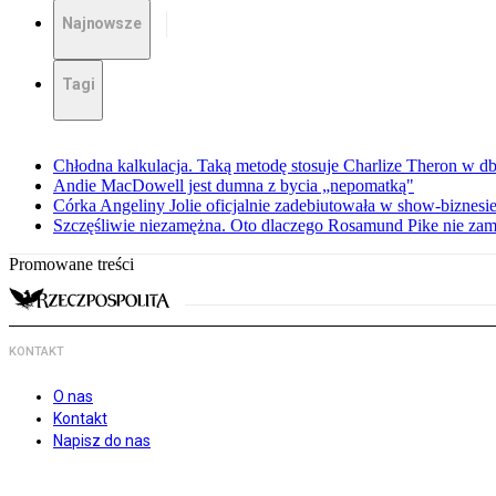
Najnowsze
Tagi
Chłodna kalkulacja. Taką metodę stosuje Charlize Theron w db
Andie MacDowell jest dumna z bycia „nepomatką"
Córka Angeliny Jolie oficjalnie zadebiutowała w show-biznes
Szczęśliwie niezamężna. Oto dlaczego Rosamund Pike nie zam
Promowane treści
KONTAKT
O nas
Kontakt
Napisz do nas