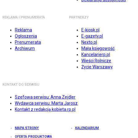
REKLAMA I PRENUMERATA
PARTNERZY
Reklama
E-kiosk.pl
Ogłoszenia
E-gazety.pl
Prenumerata
Nexto.pl
Archiwum
Mała księgowość
Kancelarierp.pl
Wieści Rolnicze
Życie Warszawy
KONTAKT DO SERWISU
Szefowa serwisu: Anna Zejdler
Wydawca serwisu: Marta Jarosz
Kontakt z redakcją kobieta.rp.pl
MAPA STRONY
KALENDARIUM
OFERTA PRODUKTOWA