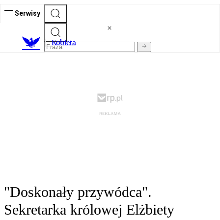
Serwisy
K
obieta
"Doskonały przywódca".
Sekretarka królowej Elżbiety