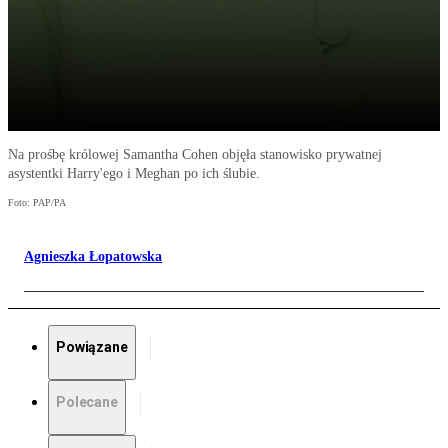
Na prośbę królowej Samantha Cohen objęła stanowisko prywatnej
asystentki Harry'ego i Meghan po ich ślubie.
Foto: PAP/PA
Agnieszka Łopatowska
Powiązane
Polecane