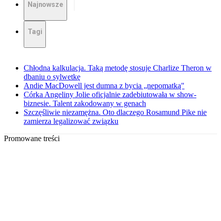
Najnowsze
Tagi
Chłodna kalkulacja. Taką metodę stosuje Charlize Theron w
dbaniu o sylwetkę
Andie MacDowell jest dumna z bycia „nepomatką"
Córka Angeliny Jolie oficjalnie zadebiutowała w show-
biznesie. Talent zakodowany w genach
Szczęśliwie niezamężna. Oto dlaczego Rosamund Pike nie
zamierza legalizować związku
Promowane treści