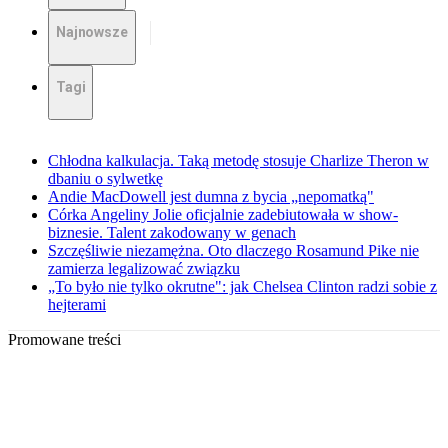
Najnowsze
Tagi
Chłodna kalkulacja. Taką metodę stosuje Charlize Theron w
dbaniu o sylwetkę
Andie MacDowell jest dumna z bycia „nepomatką"
Córka Angeliny Jolie oficjalnie zadebiutowała w show-
biznesie. Talent zakodowany w genach
Szczęśliwie niezamężna. Oto dlaczego Rosamund Pike nie
zamierza legalizować związku
„To było nie tylko okrutne": jak Chelsea Clinton radzi sobie z
hejterami
Promowane treści