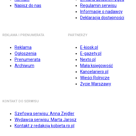
Napisz do nas
Regulamin serwisu
Informacje o nadawcy
Deklaracja dostępności
REKLAMA I PRENUMERATA
PARTNERZY
Reklama
E-kiosk.pl
Ogłoszenia
E-gazety.pl
Prenumerata
Nexto.pl
Archiwum
Mała księgowość
Kancelarierp.pl
Wieści Rolnicze
Życie Warszawy
KONTAKT DO SERWISU
Szefowa serwisu: Anna Zejdler
Wydawca serwisu: Marta Jarosz
Kontakt z redakcją kobieta.rp.pl