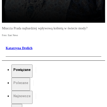
Miuccia Prada najbardziej wpływową kobietą w świecie mody?
Foto: East News
Katarzyna Drelich
Powiązane
Polecane
Najnowsze