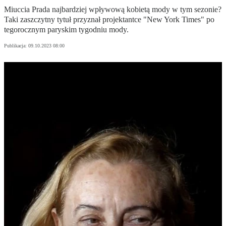
Miuccia Prada najbardziej wpływową kobietą mody w tym sezonie?
Taki zaszczytny tytuł przyznał projektantce "New York Times" po
tegorocznym paryskim tygodniu mody.
Publikacja:
09.10.2023 08:00