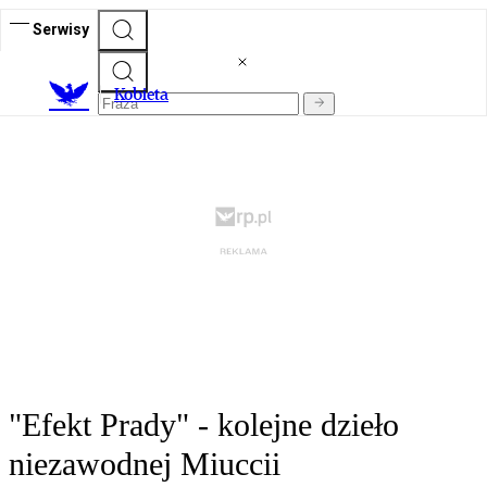
Serwisy
K
obieta
"Efekt Prady" - kolejne dzieło
niezawodnej Miuccii