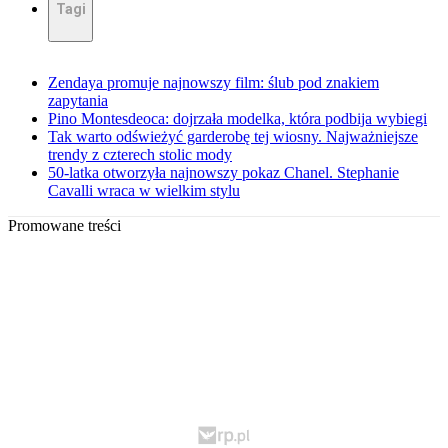
Tagi
Zendaya promuje najnowszy film: ślub pod znakiem
zapytania
Pino Montesdeoca: dojrzała modelka, która podbija wybiegi
Tak warto odświeżyć garderobę tej wiosny. Najważniejsze
trendy z czterech stolic mody
50-latka otworzyła najnowszy pokaz Chanel. Stephanie
Cavalli wraca w wielkim stylu
Promowane treści