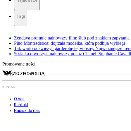
Najnowsze
Tagi
Zendaya promuje najnowszy film: ślub pod znakiem zapytania
Pino Montesdeoca: dojrzała modelka, która podbija wybiegi
Tak warto odświeżyć garderobę tej wiosny. Najważniejsze tren
50-latka otworzyła najnowszy pokaz Chanel. Stephanie Cavall
Promowane treści
KONTAKT
O nas
Kontakt
Napisz do nas